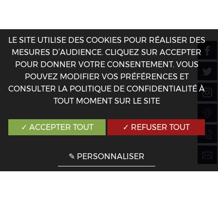
LE SITE UTILISE DES COOKIES POUR RÉALISER DES
MESURES D’AUDIENCE. CLIQUEZ SUR ACCEPTER
POUR DONNER VOTRE CONSENTEMENT. VOUS
POUVEZ MODIFIER VOS PRÉFÉRENCES ET
CONSULTER LA POLITIQUE DE CONFIDENTIALITÉ À
TOUT MOMENT SUR LE SITE
9 rue de la Michodière 75002 Paris
+33(0)1 47 42 92 90
✓ ACCEPTER TOUT
✓ REFUSER TOUT
contact@hotelnoailles.com
✎ PERSONNALISER